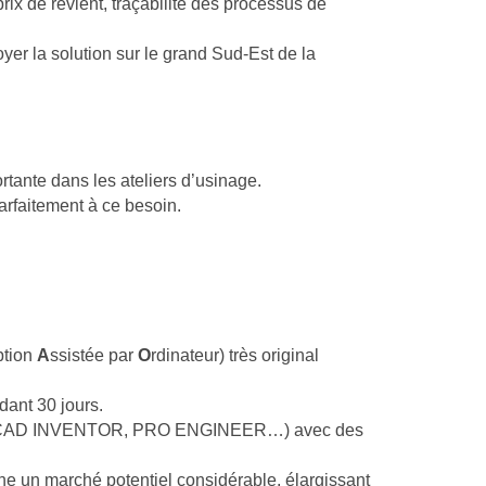
rix de revient, traçabilité des processus de 
yer la solution sur le grand Sud-Est de la 
ante dans les ateliers d’usinage.
arfaitement à ce besoin.
tion 
A
ssistée par 
O
rdinateur) très original 
dant 30 jours.
AUTOCAD INVENTOR, PRO ENGINEER…) avec des 
ne un marché potentiel considérable, élargissant 