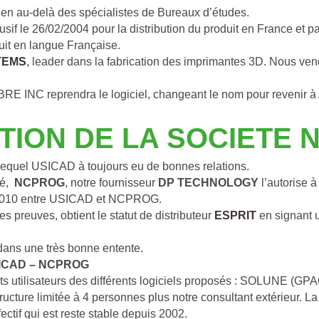
 bien au-delà des spécialistes de Bureaux d’études.
lusif le 26/02/2004 pour la distribution du produit en France et
duit en langue Française.
TEMS
, leader dans la fabrication des imprimantes 3D. Nous v
BRE INC reprendra le logiciel, changeant le nom pour revenir
ATION DE LA SOCIETE
equel USICAD à toujours eu de bonnes relations.
,  
NCPROG
, notre fournisseur 
DP TECHNOLOGY
 l’autorise 
04/2010 entre USICAD et NCPROG.
es preuves, obtient le statut de distributeur 
ESPRIT
en signant u
dans une très bonne entente.
SICAD – NCPROG
nts utilisateurs des différents logiciels proposés : SOLUNE (
re limitée à 4 personnes plus notre consultant extérieur. La 
ctif qui est reste stable depuis 2002.