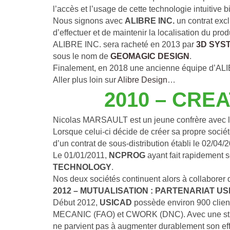
l’accès et l’usage de cette technologie intuitive
Nous signons avec 
ALIBRE INC.
 un contrat exc
d’effectuer et de maintenir la localisation du pro
ALIBRE INC. sera racheté en 2013 par 
3D SYS
sous le nom de 
GEOMAGIC DESIGN
.
Finalement, en 2018 une ancienne équipe d’ALI
Aller plus loin sur
 Alibre Design
…
2010 – CRE
Nicolas MARSAULT est un jeune confrère avec l
Lorsque celui-ci décide de créer sa propre société
d’un contrat de sous-distribution établi le 02/
Le 01/01/2011, 
NCPROG
 ayant fait rapidement s
TECHNOLOGY
.
Nos deux sociétés continuent alors à collaborer 
2012 – MUTUALISATION : PARTENARIAT U
Début 2012, 
USICAD
 possède environ 900 clie
MECANIC (FAO) et CWORK (DNC). Avec une structu
ne parvient pas à augmenter durablement son effe