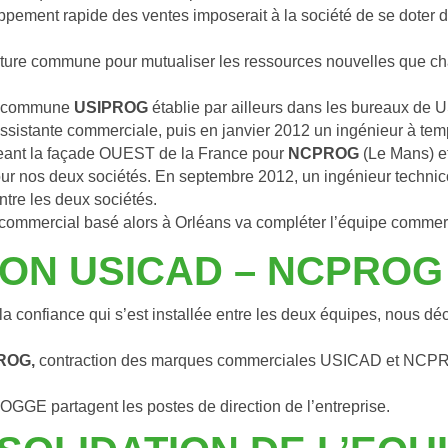
pement rapide des ventes imposerait à la société de se doter d’
ructure commune pour mutualiser les ressources nouvelles que cha
té commune 
USIPROG
 établie par ailleurs dans les bureaux de
sistante commerciale, puis en janvier 2012 un ingénieur à temp
eant la façade OUEST de la France pour
 NCPROG
 (Le Mans) e
 pour nos deux sociétés. En septembre 2012, un ingénieur techn
tre les deux sociétés.
-commercial basé alors à Orléans va compléter l’équipe commer
SION USICAD – NCPROG
a confiance qui s’est installée entre les deux équipes, nous dé
ROG,
 contraction des marques commerciales USICAD et NCPROG.
E partagent les postes de direction de l’entreprise.