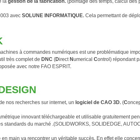
 la 
gestion de la fabrication.
 (pointage des temps, calcul des p
 2003 avec 
SOLUNE INFORMATIQUE.
 Cela permettant de déplo
K
achines à commandes numériques est une problématique import
il très complet de 
DNC
 (
D
irect 
N
umerical 
C
ontrol) répondant p
 proposée avec notre FAO ESPRIT.
 DESIGN
e nos recherches sur internet, un
 logiciel de CAO 3D.
 (
C
oncep
étrique innovant téléchargeable et utilisable gratuitement pen
r que les standards du marché .(SOLIDWORKS, SOLIDEDGE, 
 en main va rencontrer un véritable succès. En effet elle concer