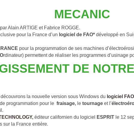
MECANIC
91 par Alain ARTIGE et Fabrice ROGGE.
exclusive pour la France d’un 
logiciel de FAO*
 développé en Sui
FRANCE
 pour la programmation de ses machines d’électroérosio
O
rdinateur) permettent de réaliser les programmes d’usinage 
RGISSEMENT DE NOTR
us découvrons la nouvelle version sous Windows du 
logiciel FA
 de programmation pour le  
fraisage,
 le 
tournage 
et l’
électroéros
l. 
TECHNOLOGY, 
éditeur californien du logiciel
 ESPRIT
 le 12 se
 sur la France entière.