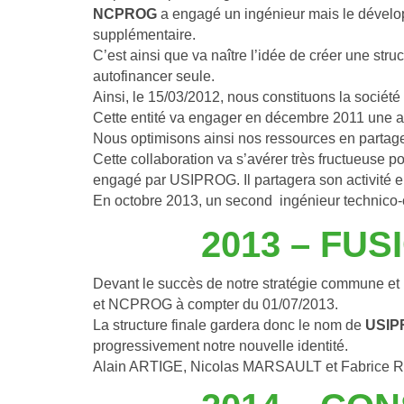
NCPROG
 a engagé un ingénieur mais le dévelop
supplémentaire.
C’est ainsi que va naître l’idée de créer une st
autofinancer seule.
Ainsi, le 15/03/2012, nous constituons la socié
Cette entité va engager en décembre 2011 une as
Nous optimisons ainsi nos ressources en partag
Cette collaboration va s’avérer très fructueuse
engagé par USIPROG. Il partagera son activité en
En octobre 2013, un second
 ingénieur technico
2013 – FU
Devant le succès de notre stratégie commune et l
et NCPROG à compter du 01/07/2013.
La structure finale gardera donc le nom de 
USIP
progressivement notre nouvelle identité.
Alain ARTIGE, Nicolas MARSAULT et Fabrice ROGG