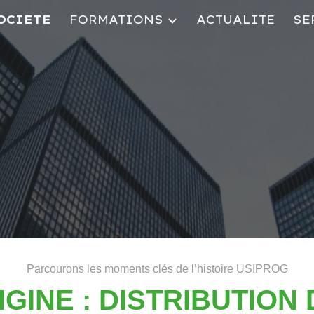
OCIETE
FORMATIONS
ACTUALITE
SE
ip to main content
Skip to navigat
Parcourons les moments clés de l’histoire USIPROG
RIGINE : DISTRIBUTION 